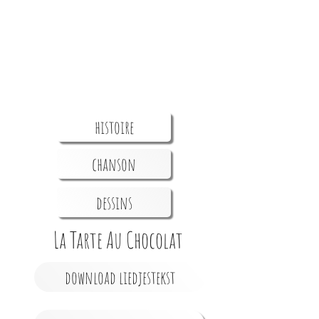
histoire
chanson
dessins
La Tarte Au Chocolat
download liedjestekst