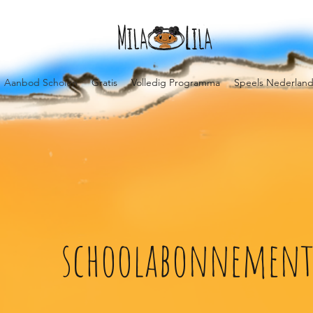
Aanbod Scholen
Gratis
Volledig Programma
Speels Nederland
schoolabonnemen