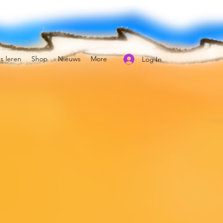
s leren
Shop
Nieuws
More
Log In
t