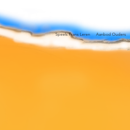
Speels Frans Leren
Aanbod Ouders