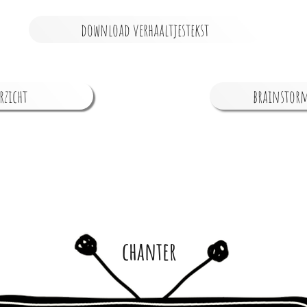
download verhaaltjestekst
rzicht
brainstorm
chanter