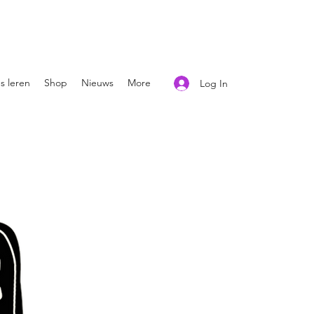
s leren
Shop
Nieuws
More
Log In