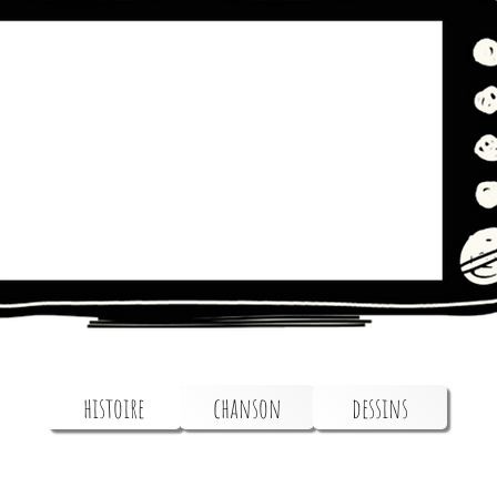
histoire
chanson
dessins