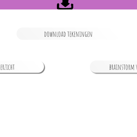
download tekeningen
erzicht
brainstorm v