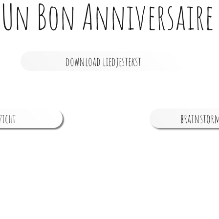
Un Bon Anniversaire
download liedjestekst
zicht
brainstorm