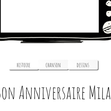
histoire
chanson
dessins
Bon Anniversaire Mila