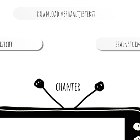
download verhaaltjestekst
rzicht
brainstorm
chanter