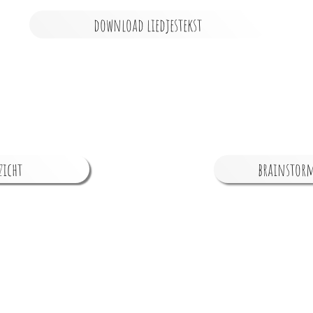
download liedjestekst
zicht
brainstorm