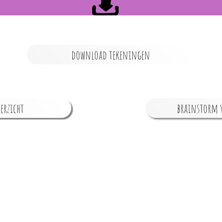
download tekeningen
erzicht
brainstorm v