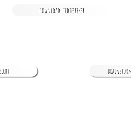
download liedjestekst
zicht
brainstorm