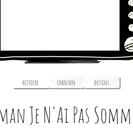
histoire
chanson
dessins
man Je N'Ai Pas Somm