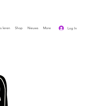
s leren
Shop
Nieuws
More
Log In