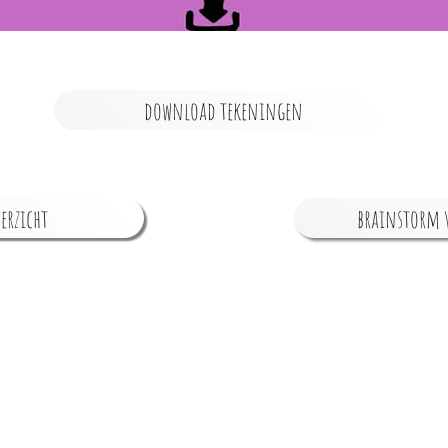
download tekeningen
erzicht
brainstorm v