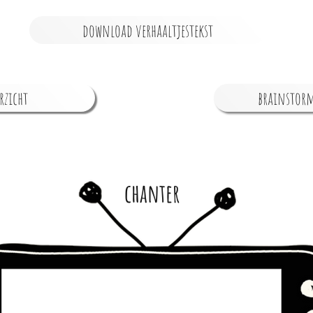
download verhaaltjestekst
rzicht
brainstorm
chanter