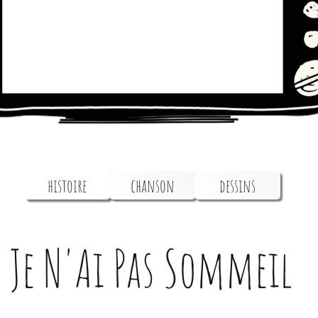
histoire
chanson
dessins
Je N'Ai Pas Sommeil