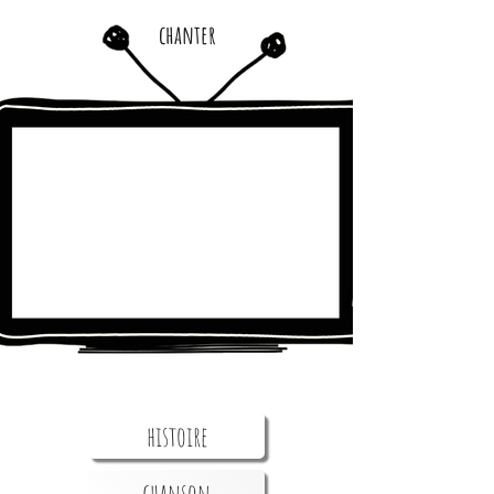
chanter
histoire
chanson