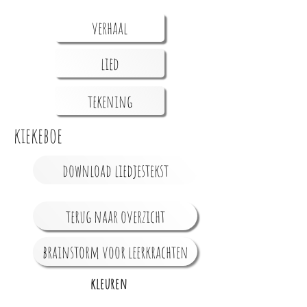
verhaal
lied
tekening
kiekeboe
download liedjestekst
terug naar overzicht
brainstorm voor leerkrachten
kleuren